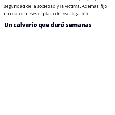
seguridad de la sociedad y la víctima. Además, fijó
en cuatro meses el plazo de investigación.
Un calvario que duró semanas
Según el ente persecutor, alrededor del mediodía
del 7 de julio de 2026, la víctima concurrió junto a
sus padres hasta el domicilio del imputado,
Patricio Calpán Marihuán
, ubicado en la
parcela
3, lote B, sector La Peña, comuna de Santa
Bárbara, región del Bío Bío
, para solicitarle la
devolución de una motosierra que le habían
prestado.
El imputado aceptó entregar la especie,
bajo la
condición de que la víctima se quedara a