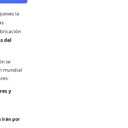
jueves la
as
abricación
s del
ón se
ón mundial
res.
res y
 Irán por