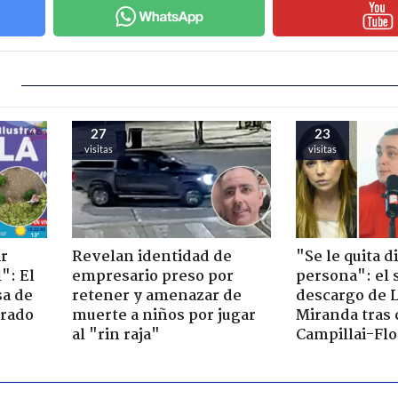
27
23
visitas
visitas
ir
Revelan identidad de
"Se le quita d
": El
empresario preso por
persona": el 
sa de
retener y amenazar de
descargo de 
trado
muerte a niños por jugar
Miranda tras 
al "rin raja"
Campillai-Flo