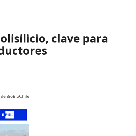
isilicio, clave para
nductores
a de BioBioChile