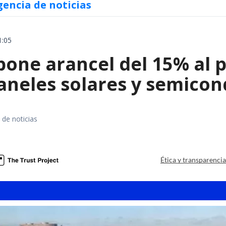
gencia de noticias
1:05
ne arancel del 15% al pol
paneles solares y semico
 de noticias
a
Ética y transparenci