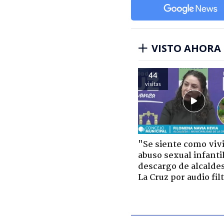
VISTO AHORA
44
visitas
"Se siente como viv
abuso sexual infantil
descargo de alcalde
La Cruz por audio fil