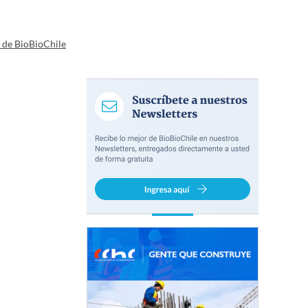
a de BioBioChile