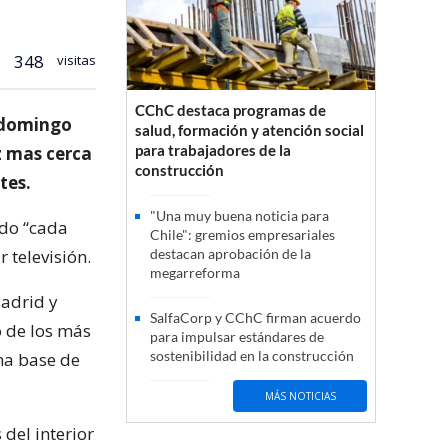
348
visitas
CChC destaca programas de
l domingo
salud, formación y atención social
para trabajadores de la
z mas cerca
construcción
tes.
"Una muy buena noticia para
ndo “cada
Chile": gremios empresariales
 televisión.
destacan aprobación de la
megarreforma
Madrid y
SalfaCorp y CChC firman acuerdo
o de los más
para impulsar estándares de
sostenibilidad en la construcción
una base de
MÁS NOTICIAS
 del interior