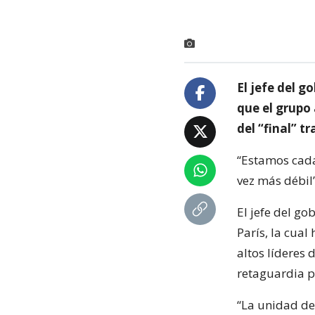
El jefe del g
que el grupo
del “final” t
“Estamos cada
vez más débil”
El jefe del go
París, la cual
altos líderes
retaguardia p
“La unidad de 