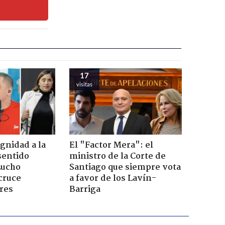
17
visitas
ignidad a la
El "Factor Mera": el
sentido
ministro de la Corte de
Lucho
Santiago que siempre vota
cruce
a favor de los Lavín-
res
Barriga