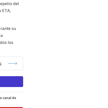
sepelio del
o ETA,
urante su
la
odos los
s
o canal de