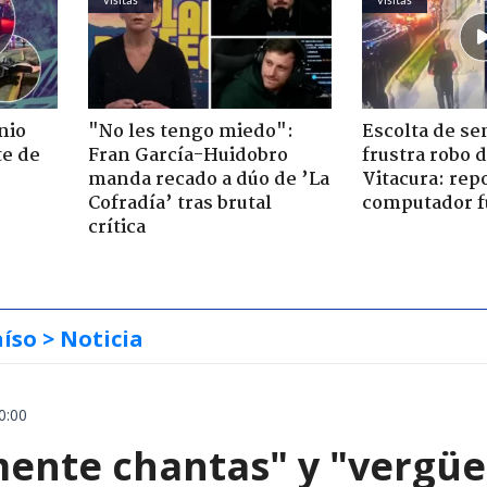
nio
"No les tengo miedo":
Escolta de se
te de
Fran García-Huidobro
frustra robo 
manda recado a dúo de ’La
Vitacura: rep
Cofradía’ tras brutal
computador f
crítica
aíso
> Noticia
0:00
mente chantas" y "vergüe