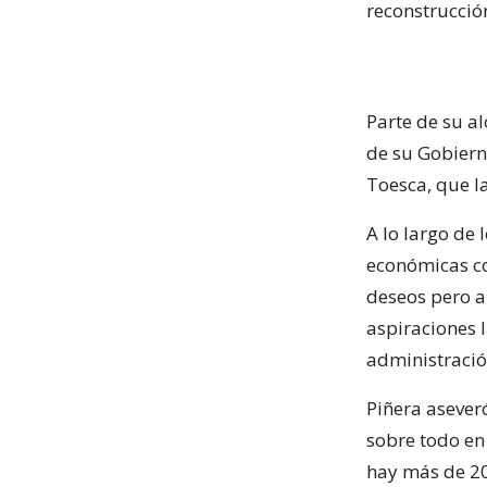
reconstrucción
Parte de su a
de su Gobiern
Toesca, que l
A lo largo de
económicas co
deseos pero a
aspiraciones l
administració
Piñera asever
sobre todo en
hay más de 20