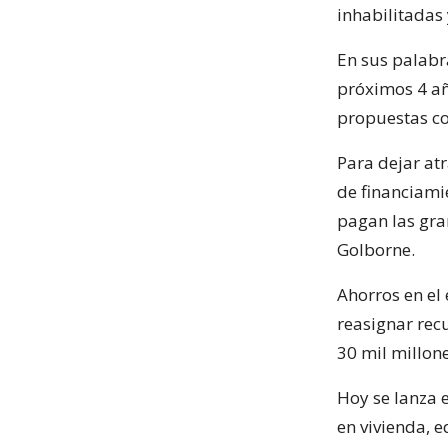
inhabilitadas 
En sus palabra
próximos 4 añ
propuestas c
Para dejar atr
de financiamie
pagan las gra
Golborne.
Ahorros en el
reasignar rec
30 mil millon
Hoy se lanza 
en vivienda, e