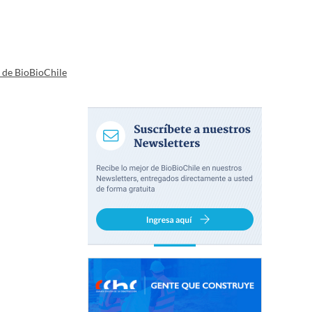
a de BioBioChile