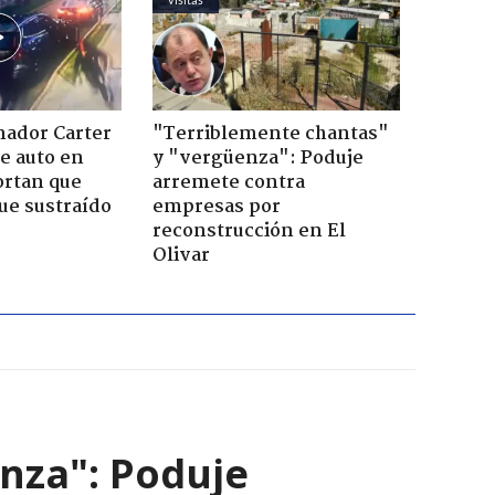
nador Carter
"Terriblemente chantas"
de auto en
y "vergüenza": Poduje
ortan que
arremete contra
ue sustraído
empresas por
reconstrucción en El
Olivar
nza": Poduje