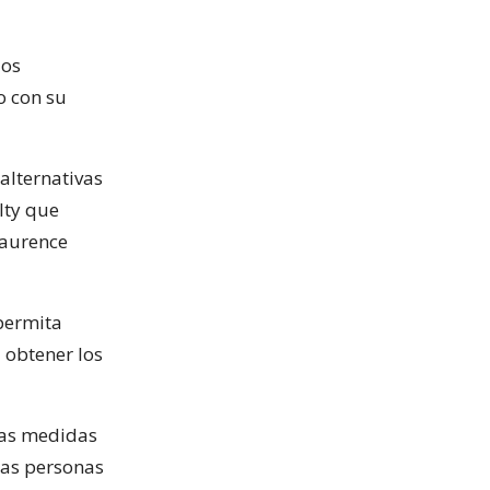
los
o con su
 alternativas
lty que
Laurence
 permita
 obtener los
 las medidas
 las personas