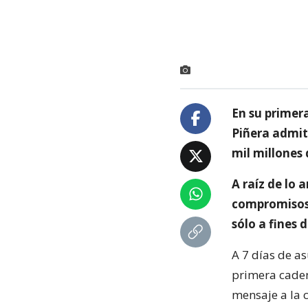
En su primer
Piñera admit
mil millones 
A raíz de lo 
compromisos c
sólo a fines 
A 7 días de as
primera caden
mensaje a la 