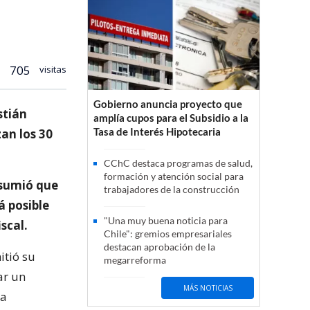
705
visitas
Gobierno anuncia proyecto que
stián
amplía cupos para el Subsidio a la
Tasa de Interés Hipotecaria
an los 30
CChC destaca programas de salud,
formación y atención social para
asumió que
trabajadores de la construcción
á posible
"Una muy buena noticia para
scal.
Chile": gremios empresariales
destacan aprobación de la
itió su
megarreforma
ar un
MÁS NOTICIAS
la