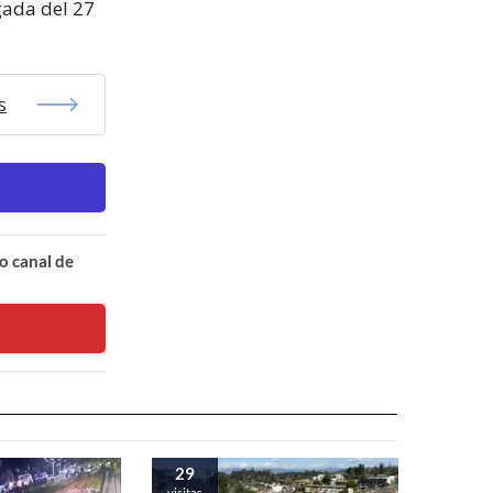
gada del 27
s
o canal de
29
visitas