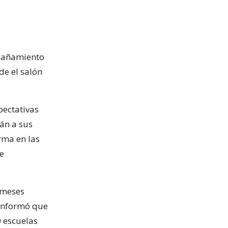
mpañamiento
de el salón
pectativas
án a sus
rma en las
de
 meses
 informó que
 escuelas