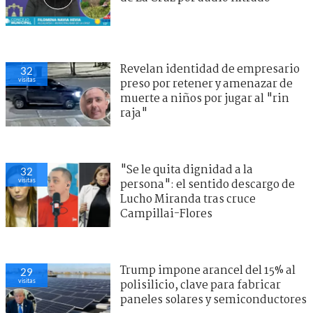
Revelan identidad de empresario
32
visitas
preso por retener y amenazar de
muerte a niños por jugar al "rin
raja"
"Se le quita dignidad a la
32
visitas
persona": el sentido descargo de
Lucho Miranda tras cruce
Campillai-Flores
Trump impone arancel del 15% al
29
visitas
polisilicio, clave para fabricar
paneles solares y semiconductores