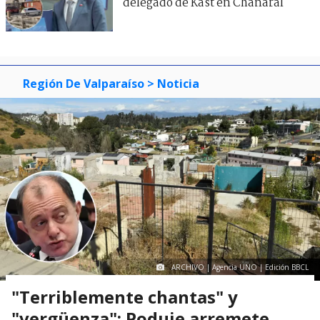
delegado de Kast en Chañaral
Región De Valparaíso
> Noticia
ARCHIVO | Agencia UNO | Edición BBCL
"Terriblemente chantas" y
"vergüenza": Poduje arremete