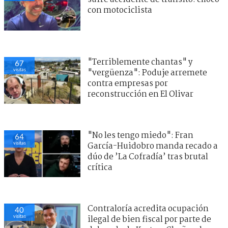
con motociclista
"Terriblemente chantas" y
67
visitas
"vergüenza": Poduje arremete
contra empresas por
reconstrucción en El Olivar
"No les tengo miedo": Fran
64
visitas
García-Huidobro manda recado a
dúo de ’La Cofradía’ tras brutal
crítica
Contraloría acredita ocupación
40
visitas
ilegal de bien fiscal por parte de