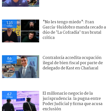
"No les tengo miedo": Fran
135
visitas
García-Huidobro manda recado a
dúo de ’La Cofradía’ tras brutal
crítica
Contraloría acredita ocupación
86
visitas
ilegal de bien fiscal por parte de
delegado de Kast en Chañaral
El millonario negocio de la
67
visitas
jurisprudencia: la pugna entre
Poder Judicial y firma que acusa
exclusión