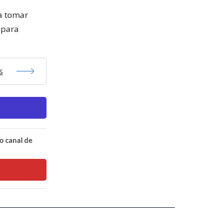
ra tomar
 para
s
o canal de