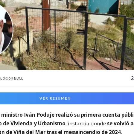
2
Edición BBCL
VER RESUMEN
l
ministro Iván Poduje realizó su primera cuenta públ
io de Vivienda y Urbanismo
, instancia donde
se volvió a
ón de Viña del Mar tras el megaincendio de 2024
.