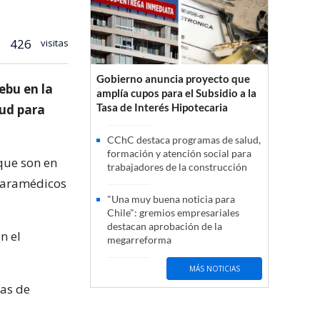
426
visitas
Gobierno anuncia proyecto que
ebu en la
amplía cupos para el Subsidio a la
Tasa de Interés Hipotecaria
lud para
CChC destaca programas de salud,
formación y atención social para
que son en
trabajadores de la construcción
 paramédicos
"Una muy buena noticia para
Chile": gremios empresariales
destacan aprobación de la
n el
megarreforma
MÁS NOTICIAS
nas de