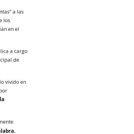
ntas” a las
e los
ián en el
lica a cargo
icipal de
lo vivido en
por
la
emente
alabra.