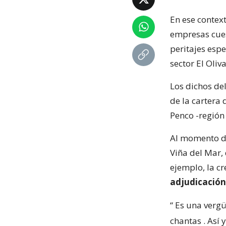
En ese context
empresas cuest
peritajes espe
sector El Oliva
Los dichos de
de la cartera 
Penco -región 
Al momento de 
Viña del Mar,
ejemplo, la c
adjudicación
“
Es una vergü
chantas
. Así