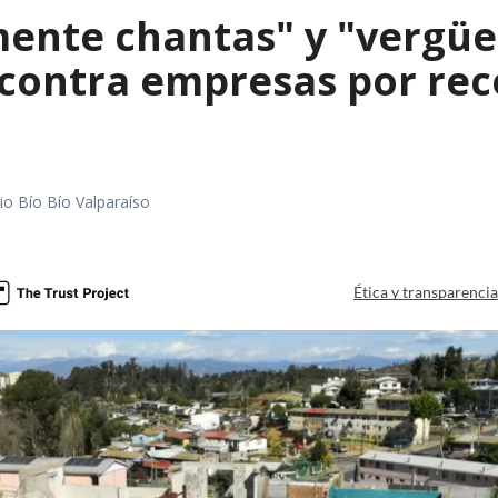
mente chantas" y "vergüe
contra empresas por reco
io Bío Bío Valparaíso
a
Ética y transparenci