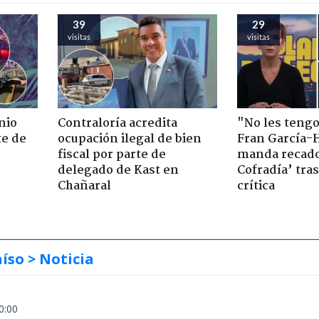
39
29
visitas
visitas
nio
Contraloría acredita
"No les teng
te de
ocupación ilegal de bien
Fran García-
fiscal por parte de
manda recado
delegado de Kast en
Cofradía’ tras
Chañaral
crítica
aíso
> Noticia
0:00