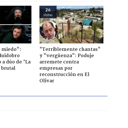
26
visitas
o miedo":
"Terriblemente chantas"
Huidobro
y "vergüenza": Poduje
 a dúo de ’La
arremete contra
 brutal
empresas por
reconstrucción en El
Olivar