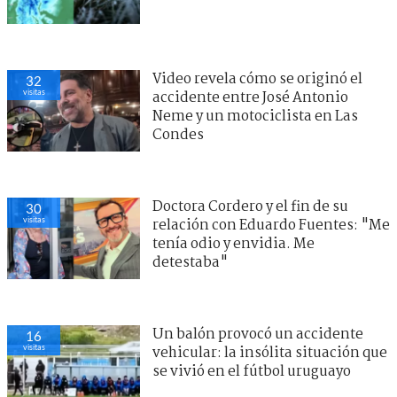
Video revela cómo se originó el
32
visitas
accidente entre José Antonio
Neme y un motociclista en Las
Condes
Doctora Cordero y el fin de su
30
visitas
relación con Eduardo Fuentes: "Me
tenía odio y envidia. Me
detestaba"
Un balón provocó un accidente
16
visitas
vehicular: la insólita situación que
se vivió en el fútbol uruguayo