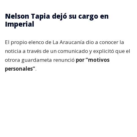
Nelson Tapia dejó su cargo en
Imperial
El propio elenco de La Araucanía dio a conocer la
noticia a través de un comunicado y explicitó que el
otrora guardameta renunció
por “motivos
personales”
.
“El Club Deportivo Imperial Unido informa que, por
motivos personales,
Nelson Tapia ha decidido
dejar su cargo como director técnico de nuestro
primer equipo
. Como institución, respetamos
plenamente su decisión y solicitamos a nuestra
comunidad respetar su privacidad y la de su familia
en este momento”, dijeron.