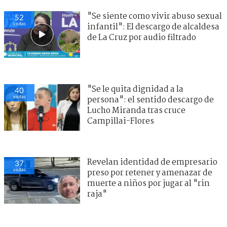
"Se siente como vivir abuso sexual
52
visitas
infantil": El descargo de alcaldesa
de La Cruz por audio filtrado
"Se le quita dignidad a la
40
visitas
persona": el sentido descargo de
Lucho Miranda tras cruce
Campillai-Flores
Revelan identidad de empresario
37
visitas
preso por retener y amenazar de
muerte a niños por jugar al "rin
raja"