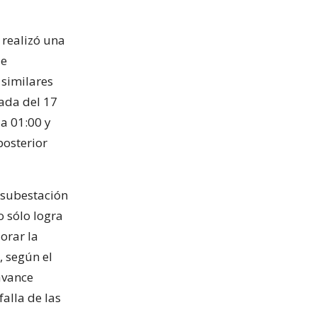
e realizó una
de
similares
ada del 17
a 01:00 y
posterior
 subestación
o sólo logra
orar la
, según el
avance
alla de las