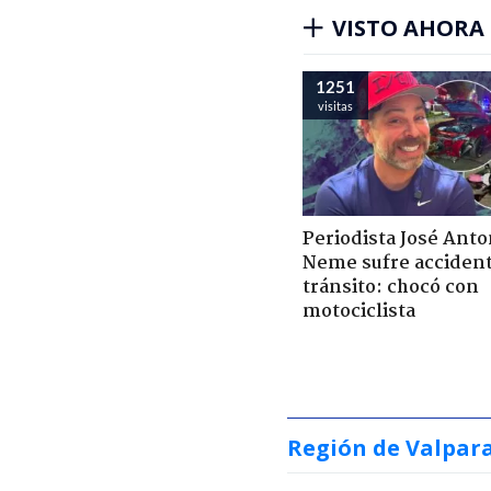
VISTO AHORA
1251
visitas
Periodista José Anto
Neme sufre acciden
tránsito: chocó con
motociclista
Región de Valpar