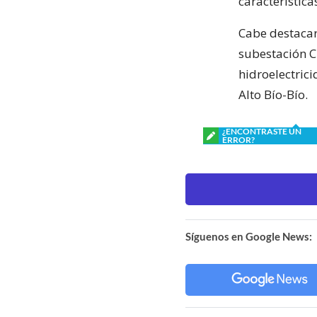
característica
Cabe destacar
subestación C
hidroelectric
Alto Bío-Bío.
¿ENCONTRASTE UN
ERROR?
Síguenos en Google News: