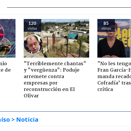
120
85
visitas
visitas
nio
"Terriblemente chantas"
"No les teng
te de
y "vergüenza": Poduje
Fran García-
arremete contra
manda recado
empresas por
Cofradía’ tras
reconstrucción en El
crítica
Olivar
aíso
> Noticia