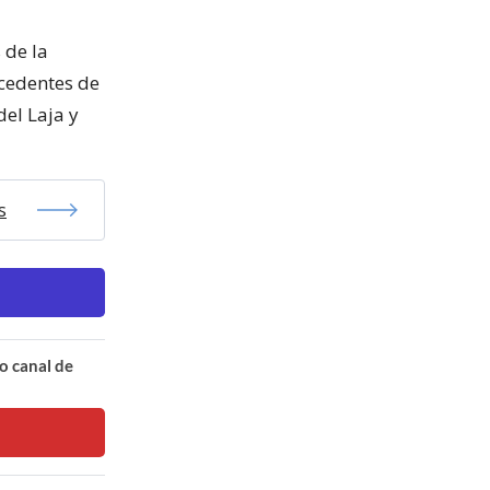
 de la
cedentes de
del Laja y
s
o canal de