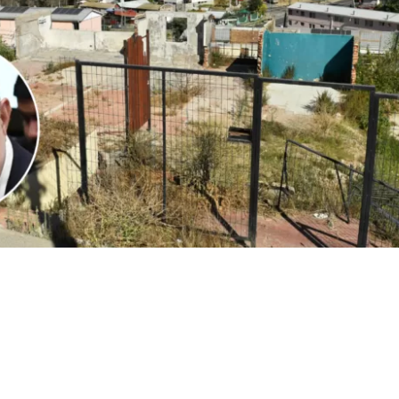
Edición BBCL
VER RESUMEN
l
ministro Iván Poduje realizó su primera cuenta públ