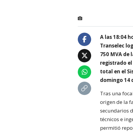
A las 18:04 h
Transelec lo
750 MVA de l
registrado el
total en el S
domingo 14 
Tras una focal
origen de la 
secundarios d
técnicos e in
permitió repo