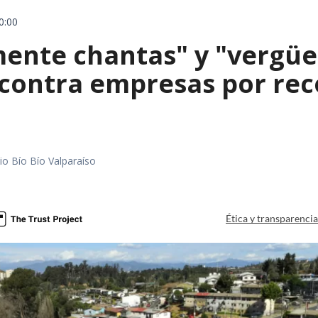
0:00
mente chantas" y "vergüe
contra empresas por reco
io Bío Bío Valparaíso
a
Ética y transparenci