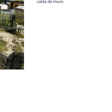
caída de muro
9442
visitas
ica a cargo