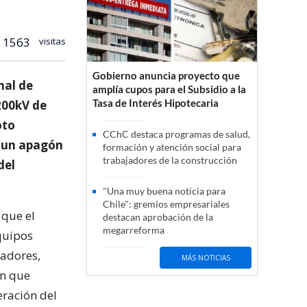
1563
visitas
Gobierno anuncia proyecto que
nal de
amplía cupos para el Subsidio a la
Tasa de Interés Hipotecaria
200kV de
oto
CChC destaca programas de salud,
o un apagón
formación y atención social para
trabajadores de la construcción
del
"Una muy buena noticia para
Chile": gremios empresariales
 que el
destacan aprobación de la
megarreforma
equipos
radores,
MÁS NOTICIAS
ón que
eración del