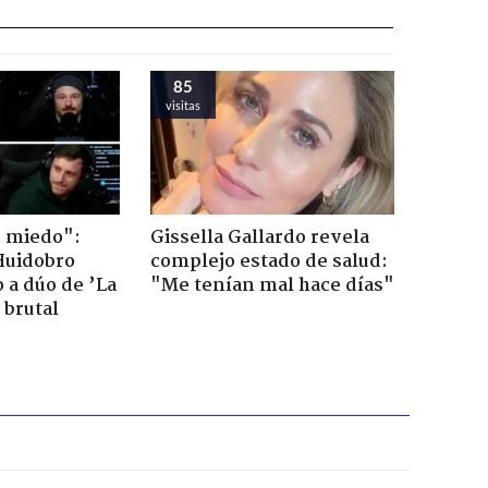
85
visitas
o miedo":
Gissella Gallardo revela
Huidobro
complejo estado de salud:
 a dúo de ’La
"Me tenían mal hace días"
 brutal