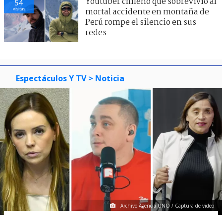
Youtuber chileno que sobrevivió al
54
visitas
mortal accidente en montaña de
Perú rompe el silencio en sus
redes
Espectáculos Y TV
> Noticia
Archivo Agencia UNO / Captura de video