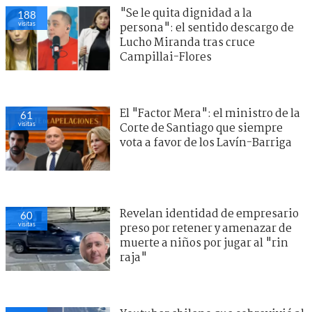
"Se le quita dignidad a la
188
visitas
persona": el sentido descargo de
Lucho Miranda tras cruce
Campillai-Flores
El "Factor Mera": el ministro de la
61
visitas
Corte de Santiago que siempre
vota a favor de los Lavín-Barriga
Revelan identidad de empresario
60
visitas
preso por retener y amenazar de
muerte a niños por jugar al "rin
raja"