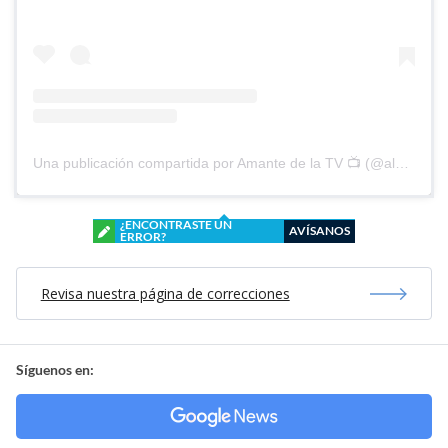
Una publicación compartida por Amante de la TV 📺 (@alguien_te_observa)
¿ENCONTRASTE UN
AVÍSANOS
ERROR?
Revisa nuestra página de correcciones
Síguenos en: