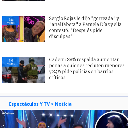
Sergio Rojas le dijo "gorreada" y
16
visitas
"analfabeta" a Pamela Díaz y ella
contestó: "Después pide
disculpas"
Cadem: 88% respalda aumentar
14
visitas
penas a quienes recluten menores
y 84% pide policías en barrios
críticos
Espectáculos Y TV
> Noticia