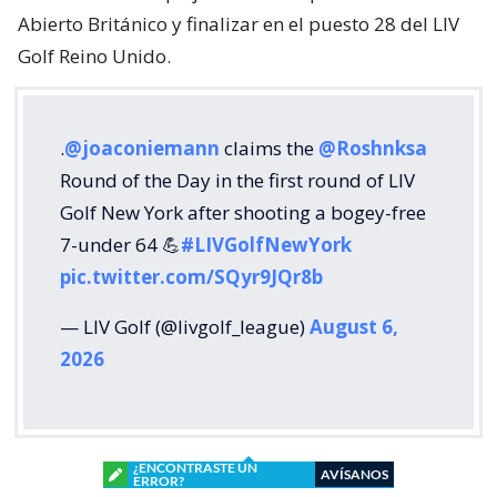
Abierto Británico y finalizar en el puesto 28 del LIV
Golf Reino Unido.
.
@joaconiemann
claims the
@Roshnksa
Round of the Day in the first round of LIV
Golf New York after shooting a bogey-free
7-under 64 💪
#LIVGolfNewYork
pic.twitter.com/SQyr9JQr8b
— LIV Golf (@livgolf_league)
August 6,
2026
¿ENCONTRASTE UN
AVÍSANOS
ERROR?