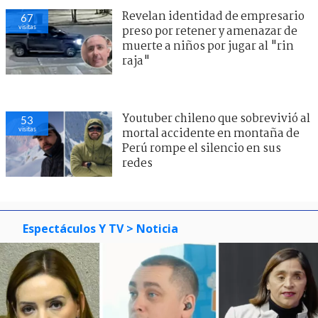
Revelan identidad de empresario
67
visitas
preso por retener y amenazar de
muerte a niños por jugar al "rin
raja"
Youtuber chileno que sobrevivió al
53
visitas
mortal accidente en montaña de
Perú rompe el silencio en sus
redes
Espectáculos Y TV
> Noticia