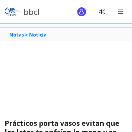
Notas >
Noticia
Prácticos porta vasos evitan que
las latas te enfríen la mano y se