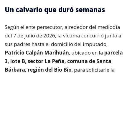
Un calvario que duró semanas
Según el ente persecutor, alrededor del mediodía
del 7 de julio de 2026, la víctima concurrió junto a
sus padres hasta el domicilio del imputado,
Patricio Calpán Marihuán
, ubicado en la
parcela
3, lote B, sector La Peña, comuna de Santa
Bárbara, región del Bío Bío
, para solicitarle la
devolución de una motosierra que le habían
prestado.
El imputado aceptó entregar la especie,
bajo la
condición de que la víctima se quedara a
conversar a solas con él.
Lo que fue aceptado por
la joven.