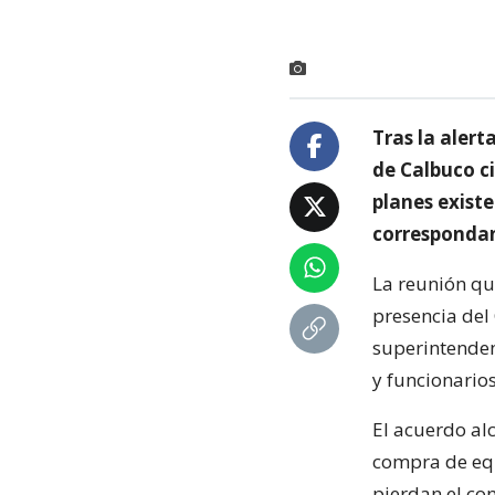
Tras la alert
de Calbuco ci
planes exist
correspondan
La reunión qu
presencia del 
superintenden
y funcionario
El acuerdo al
compra de equ
pierdan el con