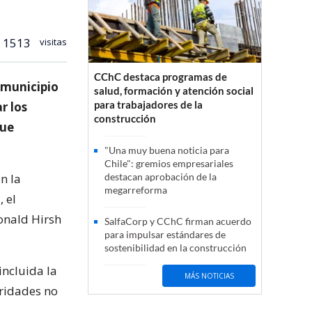
1513
visitas
CChC destaca programas de
 municipio
salud, formación y atención social
para trabajadores de la
r los
construcción
que
"Una muy buena noticia para
Chile": gremios empresariales
n la
destacan aprobación de la
megarreforma
 el
onald Hirsh
SalfaCorp y CChC firman acuerdo
para impulsar estándares de
sostenibilidad en la construcción
incluida la
MÁS NOTICIAS
ridades no