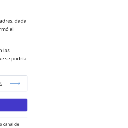
padres, dada
ormó el
n las
ue se podría
s
o canal de