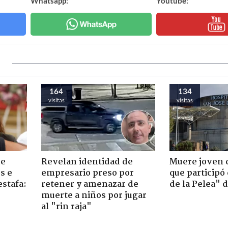
Whatsapp:
Youtube:
164
134
visitas
visitas
de
Revelan identidad de
Muere joven 
s e
empresario preso por
que participó
estafa:
retener y amenazar de
de la Pelea" 
muerte a niños por jugar
al "rin raja"