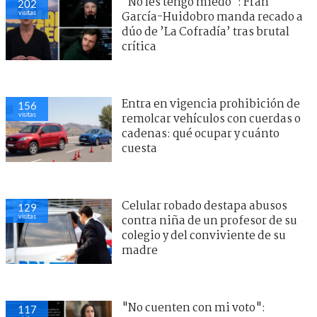
"No les tengo miedo": Fran
202
visitas
García-Huidobro manda recado a
dúo de ’La Cofradía’ tras brutal
crítica
Entra en vigencia prohibición de
156
visitas
remolcar vehículos con cuerdas o
cadenas: qué ocupar y cuánto
cuesta
Celular robado destapa abusos
129
visitas
contra niña de un profesor de su
colegio y del conviviente de su
madre
"No cuenten con mi voto":
117