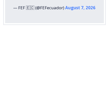
— FEF 🇪🇨 (@FEFecuador)
August 7, 2026
La Federación Venezolana de Fútbol (FVF) también
respaldó la rectificación de la FIFA y puso el foco en
la disposición de reconocer los errores cometidos
durante el proceso.
“
Ofrecer disculpas y reconocer los desaciertos del
proceso, lo que a nuestro juicio demuestra la
sindéresis requerida para dirigir las riendas del
fútbol internacional
“, expresó la entidad
venezolana.