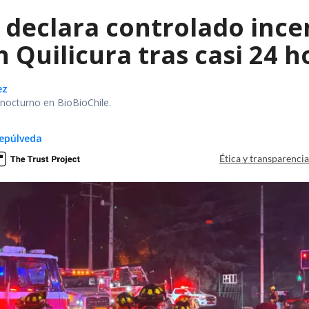
declara controlado ince
 Quilicura tras casi 24 
ez
r nocturno en BioBioChile.
epúlveda
Ética y transparenci