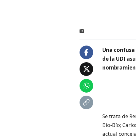
Una confusa s
de la UDI as
nombramient
Se trata de R
Bío-Bío; Carlo
actual concej