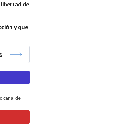
 libertad de
pción y que
s
o canal de