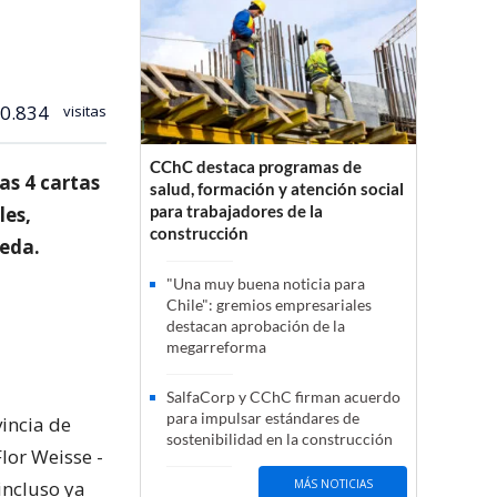
0.834
visitas
CChC destaca programas de
as 4 cartas
salud, formación y atención social
para trabajadores de la
les,
construcción
eda.
"Una muy buena noticia para
Chile": gremios empresariales
destacan aprobación de la
megarreforma
SalfaCorp y CChC firman acuerdo
para impulsar estándares de
vincia de
sostenibilidad en la construcción
lor Weisse -
incluso ya
MÁS NOTICIAS