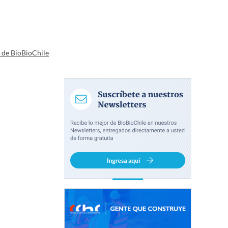
a de BioBioChile