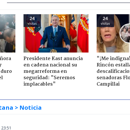
24
24
visitas
visitas
eñora
Presidente Kast anuncia
"¡Me indigna
y
en cadena nacional su
Rincón estall
 duro
megarreforma en
descalificaci
el
seguridad: "Seremos
senadoras Flo
implacables"
Campillai
tana
> Noticia
 23:51