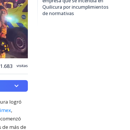
empresa que se incendia en
Quilicura por incumplimientos
de normativas
1.683
visitas
cura logró
nimex
,
o comenzó
os de más de