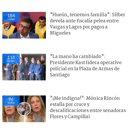
"Hueón, tenemos familia": Silber
184
visitas
devela ante fiscalía pelea entre
Vargas y Lagos por pagos a
Migueles
"La mano ha cambiado":
118
visitas
Presidente Kast lidera operativo
policial en la Plaza de Armas de
Santiago
"¡Me indigna!": Mónica Rincón
96
visitas
estalla por cruce y
descalificaciones entre senadoras
Flores y Campillai