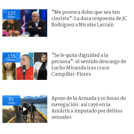
"Me provoca dolor que sea tan
137
visitas
clasista": La dura respuesta de JC
Rodríguez a Nicolás Larraín
"Se le quita dignidad a la
115
visitas
persona": el sentido descargo de
Lucho Miranda tras cruce
Campillai-Flores
Apoyo de la Armada y 10 horas de
81
visitas
navegación: así cayó en la
Antártica imputado por delitos
sexuales