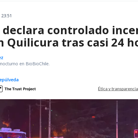
 23:51
declara controlado ince
 Quilicura tras casi 24 
ez
r nocturno en BioBioChile.
epúlveda
Ética y transparenci