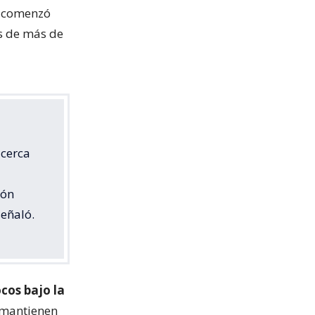
o comenzó
os de más de
 cerca
ión
señaló.
ocos bajo la
 mantienen