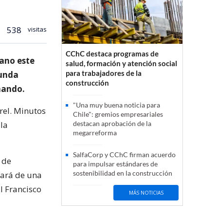
538
visitas
CChC destaca programas de
rano este
salud, formación y atención social
para trabajadores de la
gunda
construcción
mando.
"Una muy buena noticia para
rel. Minutos
Chile": gremios empresariales
 la
destacan aprobación de la
megarreforma
SalfaCorp y CChC firman acuerdo
 de
para impulsar estándares de
sostenibilidad en la construcción
pará de una
l Francisco
MÁS NOTICIAS