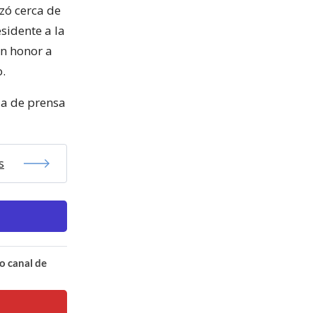
zó cerca de
sidente a la
en honor a
o.
ia de prensa
s
o canal de