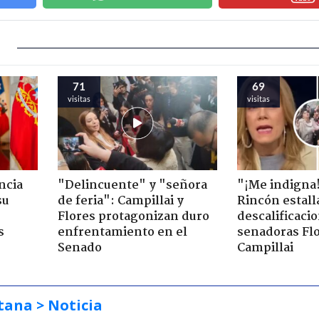
71
69
visitas
visitas
ncia
"Delincuente" y "señora
"¡Me indigna
su
de feria": Campillai y
Rincón estall
Flores protagonizan duro
descalificaci
s
enfrentamiento en el
senadoras Flo
Senado
Campillai
tana
> Noticia