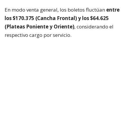
En modo venta general, los boletos fluctúan
entre
los $170.375 (Cancha Frontal) y los $64.625
(Plateas Poniente y Oriente)
, considerando el
respectivo cargo por servicio.
La cuarta visita del colectivo estadounidense a Chile
se concretará un día después de la jornada de cierre
del Festival de Viña del Mar 2027.