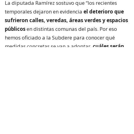
La diputada Ramírez sostuvo que “los recientes
temporales dejaron en evidencia
el deterioro que
sufrieron calles, veredas, áreas verdes y espacios
públicos
en distintas comunas del país. Por eso
hemos oficiado a la Subdere para conocer qué
medidas concretas se van a adoptar,
cuáles serán
los recursos disponibles y cómo se priorizará
la
recuperación de la infraestructura dañada. La
seguridad de las personas no puede seguir
esperando”.
En detalle, se solicita también saber si se levantará
un catastro nacional de afectaciones, cómo y cuáles
comunas serán consideradas, los criterios técnicos
para evaluar los daños y los mecanismos para que
los municipios puedan reportar sus necesidades.