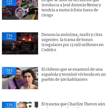
Lo que se sabe de accidente que
221
visitas
involucra a José Antonio Neme y
tendría a motociclista fuera de
riesgo
Denuncia anónima, mails y citas
196
visitas
urgentes: la trama de bonos
irregulares por 13 mil millones en
Codelco
El chileno que se enamoró de una
161
visitas
española y terminó viviendo en un
pueblo de 300 habitantes
El trauma que Charlize Theron aún
128
visitas