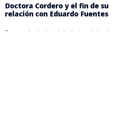
Doctora Cordero y el fin de su
relación con Eduardo Fuentes
De acuerdo al relato de la doctora, éxito de
audiencia y su capacidad intelectual comenzaron a
generar roces lo que desencadenó en una fuerte
discusión.
Recordemos que tras esa polémica, Fuentes
renunció al espacio radial que ambos compartían,
dando a entender que la relación estaba
deteriorada.
“Soy una persona que despierta emociones
pasionales porque soy envidiable por el grado de
conocimientos que tengo,
cómo los exhibo, muestro