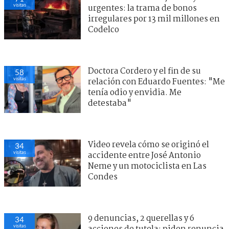
visitas
urgentes: la trama de bonos
irregulares por 13 mil millones en
Codelco
Doctora Cordero y el fin de su
58
visitas
relación con Eduardo Fuentes: "Me
tenía odio y envidia. Me
detestaba"
Video revela cómo se originó el
34
visitas
accidente entre José Antonio
Neme y un motociclista en Las
Condes
9 denuncias, 2 querellas y 6
34
visitas