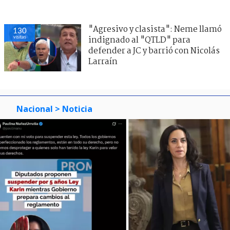
"Agresivo y clasista": Neme llamó
130
visitas
indignado al "QTLD" para
defender a JC y barrió con Nicolás
Larraín
Nacional
> Noticia