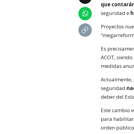
que contarán
seguridad e
h
Proyectos nuev
“megarreform
Es precisamen
ACOT, siendo e
medidas anun
Actualmente, 
seguridad
na
deber del Est
Este cambio v
para habilita
orden público