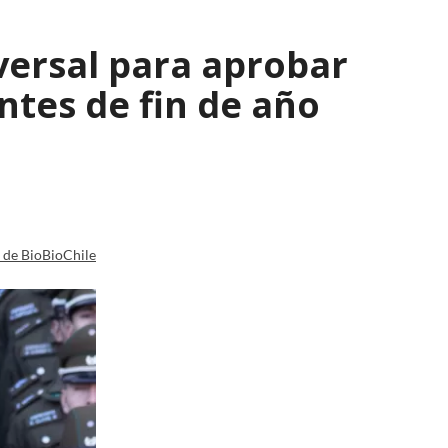
versal para aprobar
tes de fin de año
a de BioBioChile