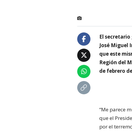
El secretari
José Miguel I
que este mism
Región del M
de febrero de
“Me parece mu
que el Presid
por el terrem