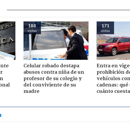
188
171
visitas
visitas
ente
Celular robado destapa
Entra en vige
or
abusos contra niña de un
prohibición d
ón
profesor de su colegio y
vehículos con
onal
del conviviente de su
cadenas: qué 
madre
cuánto cuesta
a