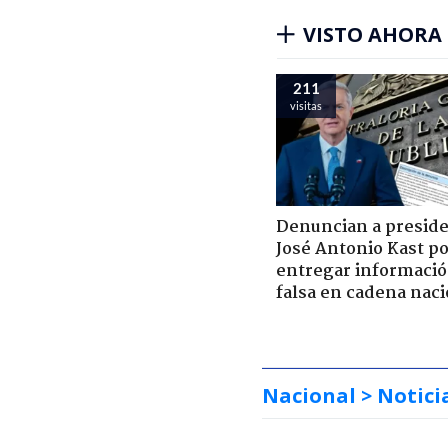
VISTO AHORA
211
visitas
Denuncian a presid
José Antonio Kast p
entregar informaci
falsa en cadena naci
Nacional
> Notici