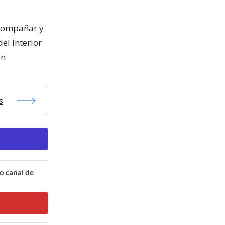
 acompañar y
el Interior
en
s
o canal de