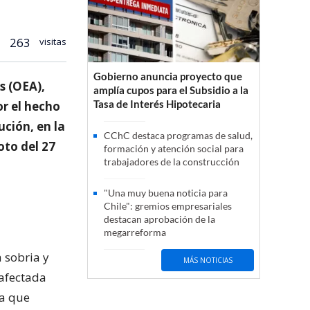
263
visitas
Gobierno anuncia proyecto que
s (OEA),
amplía cupos para el Subsidio a la
Tasa de Interés Hipotecaria
or el hecho
ución, en la
CChC destaca programas de salud,
oto del 27
formación y atención social para
trabajadores de la construcción
"Una muy buena noticia para
Chile": gremios empresariales
destacan aprobación de la
megarreforma
 sobria y
MÁS NOTICIAS
 afectada
ya que