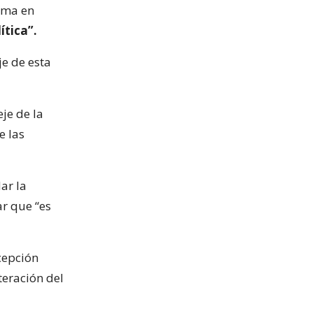
rma en
ítica”.
je de esta
je de la
e las
ar la
ar que “es
cepción
teración del