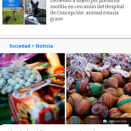
Detienen a sujeto por presunta
90
visitas
zoofilia en cercanías del Hospital
de Concepción: animal estaría
grave
Sociedad
> Noticia
Agencia Uno