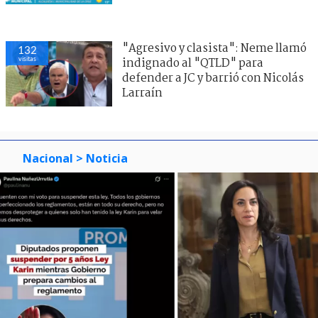
"Agresivo y clasista": Neme llamó
132
visitas
indignado al "QTLD" para
defender a JC y barrió con Nicolás
Larraín
Nacional
> Noticia