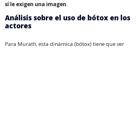
sí le exigen una imagen
.
Análisis sobre el uso de bótox en los
actores
Para Murath, esta dinámica (bótox) tiene que ver
con los espacios ganados por los propios artistas y
con las exigencias televisivas que pesan sobre ellos.
“Normalmente se les pide, sobre todo a las actrices,
tener un canon de belleza. Entonces,
cada actriz va
a defender su espacio, y va a utilizar o va a
buscar recursos que le permitan mantenerse
dentro de ese tiempo
. Cuando un médico no sabe
de arte, o no sabe lo que es realmente nuestra
carrera, te dejan la cara sin expresión. Pero cuando