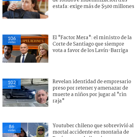
de fondos e indemnización tras
estafa: exige más de $500 millones
El "Factor Mera": el ministro de la
106
visitas
Corte de Santiago que siempre
vota a favor de los Lavín-Barriga
Revelan identidad de empresario
102
visitas
preso por retener y amenazar de
muerte a niños por jugar al "rin
raja"
Youtuber chileno que sobrevivió al
86
visitas
mortal accidente en montaña de