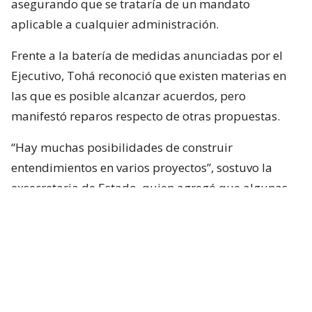
asegurando que se trataría de un mandato
aplicable a cualquier administración.
Frente a la batería de medidas anunciadas por el
Ejecutivo, Tohá reconoció que existen materias en
las que es posible alcanzar acuerdos, pero
manifestó reparos respecto de otras propuestas.
“Hay muchas posibilidades de construir
entendimientos en varios proyectos”, sostuvo la
exsecretaria de Estado, quien agregó que algunas
iniciativas generan dudas porque, a su juicio, son
“
conflictivas
” y al mismo tiempo “
innecesarias
“.
Entre estas últimas ubicó los cambios
constitucionales planteados por La Moneda. Tohá
también cuestionó la eventual creación de un nuevo