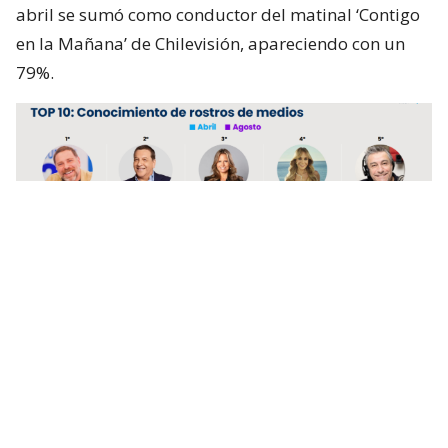
abril se sumó como conductor del matinal ‘Contigo
en la Mañana’ de Chilevisión, apareciendo con un
79%.
Lee también...
"Domadísimo, uruguayo": Feito se
burla luego que ’Sin Filtros’
anunciara a Solabarrieta como
conductor