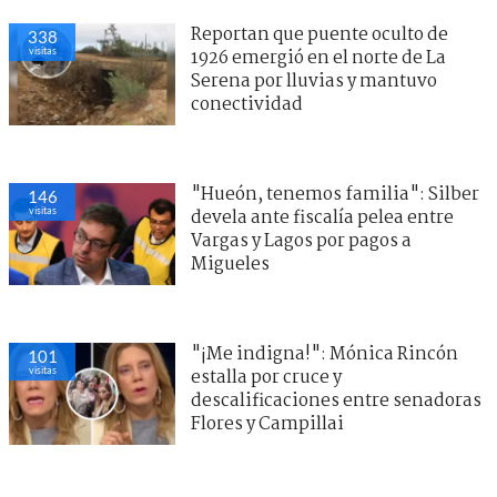
Reportan que puente oculto de
338
visitas
1926 emergió en el norte de La
Serena por lluvias y mantuvo
conectividad
"Hueón, tenemos familia": Silber
146
visitas
devela ante fiscalía pelea entre
Vargas y Lagos por pagos a
Migueles
"¡Me indigna!": Mónica Rincón
101
visitas
estalla por cruce y
descalificaciones entre senadoras
Flores y Campillai