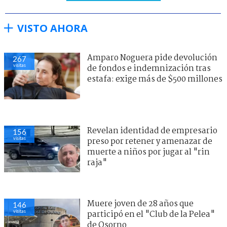
VISTO AHORA
Amparo Noguera pide devolución
267
visitas
de fondos e indemnización tras
estafa: exige más de $500 millones
Revelan identidad de empresario
156
visitas
preso por retener y amenazar de
muerte a niños por jugar al "rin
raja"
Muere joven de 28 años que
146
visitas
participó en el "Club de la Pelea"
de Osorno