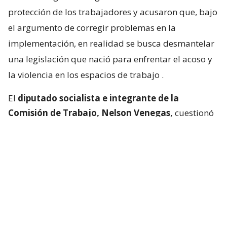
protección de los trabajadores y acusaron que, bajo
el argumento de corregir problemas en la
implementación, en realidad se busca desmantelar
una legislación que nació para enfrentar el acoso y
la violencia en los espacios de trabajo
.
El
diputado socialista e integrante de la
Comisión de Trabajo, Nelson Venegas,
cuestionó
el fundamento mismo del proyecto. A su juicio, si
existe una alta cantidad de denuncias, ello
demuestra precisamente que el problema es real y
masivo, no que la ley haya fracasado.
Lee también...
Diputados proponen suspender
por 5 años Ley Karin mientras