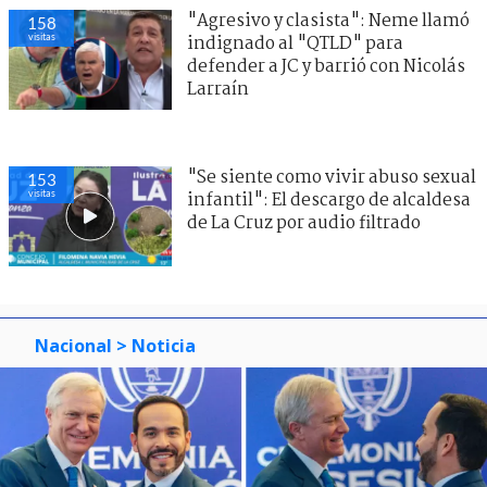
"Agresivo y clasista": Neme llamó
158
visitas
indignado al "QTLD" para
defender a JC y barrió con Nicolás
Larraín
"Se siente como vivir abuso sexual
153
visitas
infantil": El descargo de alcaldesa
de La Cruz por audio filtrado
Nacional
> Noticia