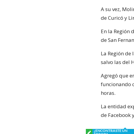
A su vez, Mol
de Curicó y Li
En la Región d
de San Fernan
La Región de 
salvo las del
Agregó que en 
funcionando c
horas.
La entidad exp
de Facebook y
¿ENCONTRASTE UN