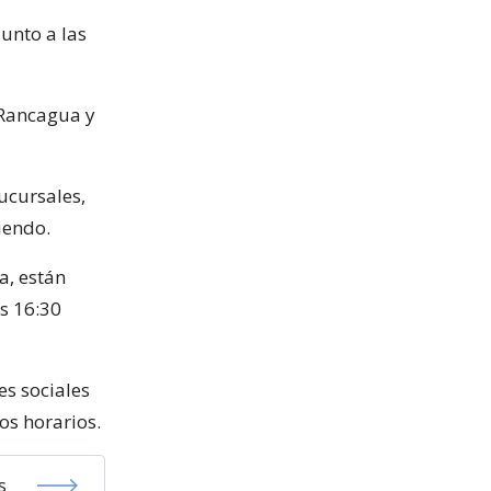
unto a las
e Rancagua y
ucursales,
iendo.
a, están
s 16:30
es sociales
os horarios.
s