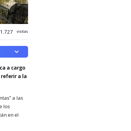
1.727
visitas
ica a cargo
 referir a la
ntas” a las
e los
ián en el