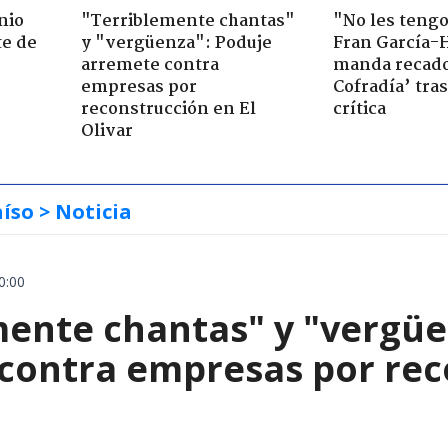
nio
"Terriblemente chantas"
"No les teng
te de
y "vergüenza": Poduje
Fran García-
arremete contra
manda recado
empresas por
Cofradía’ tras
reconstrucción en El
crítica
Olivar
aíso
> Noticia
0:00
mente chantas" y "vergüe
contra empresas por reco