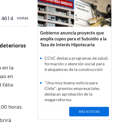
4614
visitas
Gobierno anuncia proyecto que
amplía cupos para el Subsidio a la
Tasa de Interés Hipotecaria
 deterioros
CChC destaca programas de salud,
formación y atención social para
 en la
trabajadores de la construcción
mas en
"Una muy buena noticia para
 Félix
Chile": gremios empresariales
destacan aprobación de la
megarreforma
:00 horas.
MÁS NOTICIAS
brirá