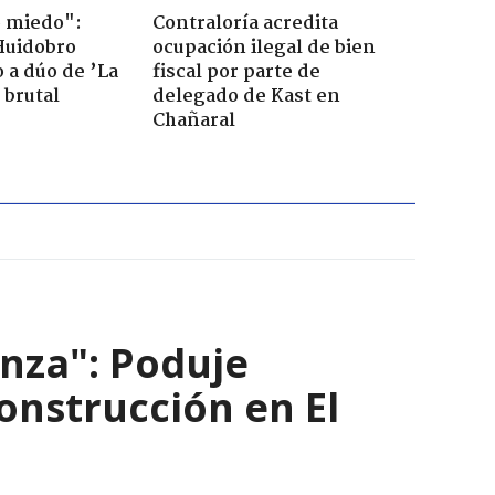
o miedo":
Contraloría acredita
Huidobro
ocupación ilegal de bien
 a dúo de ’La
fiscal por parte de
 brutal
delegado de Kast en
Chañaral
nza": Poduje
nstrucción en El