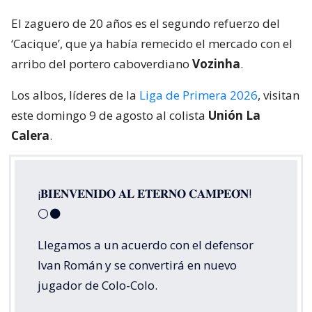
El zaguero de 20 años es el segundo refuerzo del
‘Cacique’, que ya había remecido el mercado con el
arribo del portero caboverdiano
Vozinha
.
Los albos, líderes de la
Liga de Primera 2026
, visitan
este domingo 9 de agosto al colista
Unión La
Calera
.
¡𝐁𝐈𝐄𝐍𝐕𝐄𝐍𝐈𝐃𝐎 𝐀𝐋 𝐄𝐓𝐄𝐑𝐍𝐎 𝐂𝐀𝐌𝐏𝐄𝐎́𝐍!
⚪⚫
Llegamos a un acuerdo con el defensor
Ivan Román y se convertirá en nuevo
jugador de Colo-Colo.