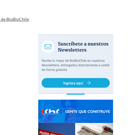
a de BioBioChile