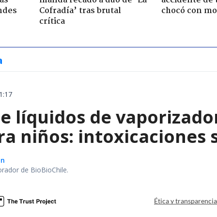
ras
manda recado a dúo de ’La
accidente de 
ndes
Cofradía’ tras brutal
chocó con mot
crítica
a
1:17
e líquidos de vaporizado
ra niños: intoxicaciones
ón
orador de BioBioChile.
Ética y transparenci