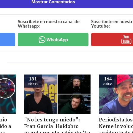
Mostrar Comentarios
Suscríbete en nuestro canal de
Suscríbete en nuestr
Whatsapp:
Youtube:
181
164
visitas
visitas
nio
"No les tengo miedo":
Periodista Jo
ido a
Fran García-Huidobro
Neme involuc