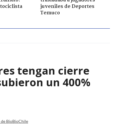
tránsito:
trasladaba a jugadores
ociclista
juveniles de Deportes
Temuco
res tengan cierre
 subieron un 400%
a de BioBioChile