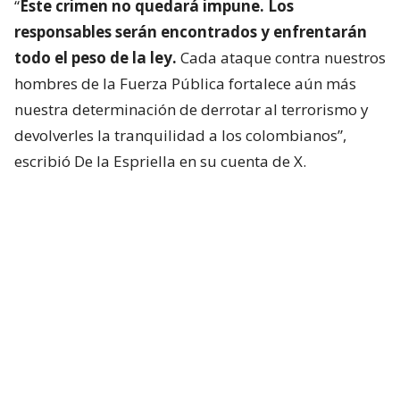
“
Este crimen no quedará impune. Los
responsables serán encontrados y enfrentarán
todo el peso de la ley.
Cada ataque contra nuestros
hombres de la Fuerza Pública fortalece aún más
nuestra determinación de derrotar al terrorismo y
devolverles la tranquilidad a los colombianos”,
escribió De la Espriella en su cuenta de X.
Lee también...
De la Espriella promete lucha sin
tregua a "narcoterrorismo" y
fumigar cultivos ilícitos
Más ataques