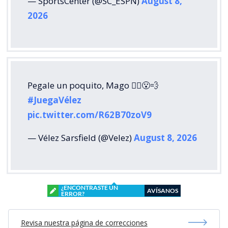
— SportsCenter (@SC_ESPN)
August 8,
2026
Pegale un poquito, Mago 🧙‍♂️😮‍💨
#JuegaVélez
pic.twitter.com/R62B70zoV9
— Vélez Sarsfield (@Velez)
August 8, 2026
¿ENCONTRASTE UN
AVÍSANOS
ERROR?
Revisa nuestra página de correcciones