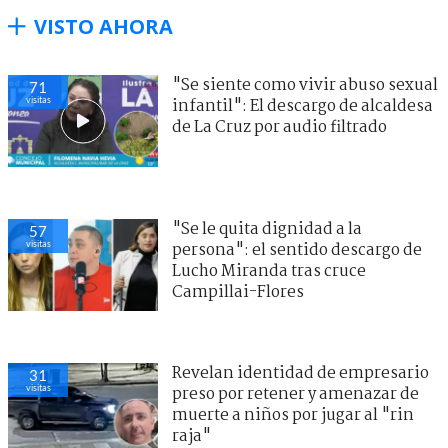
VISTO AHORA
"Se siente como vivir abuso sexual
71
visitas
infantil": El descargo de alcaldesa
de La Cruz por audio filtrado
"Se le quita dignidad a la
57
visitas
persona": el sentido descargo de
Lucho Miranda tras cruce
Campillai-Flores
Revelan identidad de empresario
31
visitas
preso por retener y amenazar de
muerte a niños por jugar al "rin
raja"