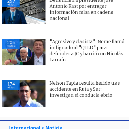
Denuncian a presidente José
259
visitas
Antonio Kast por entregar
información falsa en cadena
nacional
"Agresivo y clasista": Neme llamó
205
visitas
indignado al "QTLD" para
defender a JC y barrió con Nicolás
Larraín
Nelson Tapia resulta herido tras
174
visitas
accidente en Ruta 5 Sur:
investigan si conducía ebrio
Internacional
> Noticia