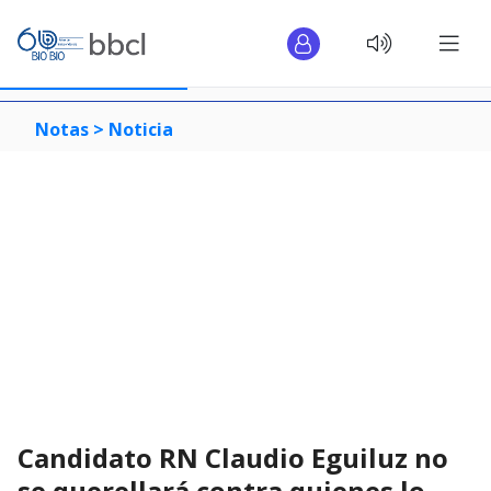
Notas >
Noticia
Candidato RN Claudio Eguiluz no
se querellará contra quienes lo