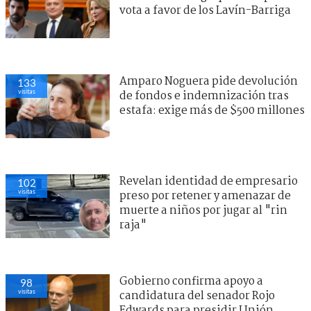
vota a favor de los Lavín-Barriga
Amparo Noguera pide devolución
133
visitas
de fondos e indemnización tras
estafa: exige más de $500 millones
Revelan identidad de empresario
102
visitas
preso por retener y amenazar de
muerte a niños por jugar al "rin
raja"
Gobierno confirma apoyo a
98
visitas
candidatura del senador Rojo
Edwards para presidir Unión