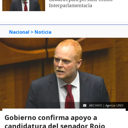
Interparlamentaria
Nacional
> Noticia
ARCHIVO | Agencia UNO
Gobierno confirma apoyo a
candidatura del senador Rojo