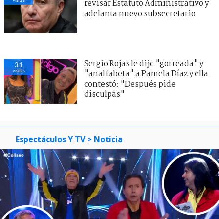
visitas
revisar Estatuto Administrativo y
adelanta nuevo subsecretario
Sergio Rojas le dijo "gorreada" y
31
visitas
"analfabeta" a Pamela Díaz y ella
contestó: "Después pide
disculpas"
Espectáculos Y TV
> Noticia