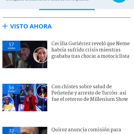
VISTO AHORA
Cecilia Gutiérrez reveló que Neme
57
visitas
habría sufrido crisis mientras
grababa tras chocar a motociclista
Con chistes sobre salud de
56
visitas
Peñeteñe y arresto de Turrón: así
fue el retorno de Millenium Show
Quiroz anuncia comisión para
32