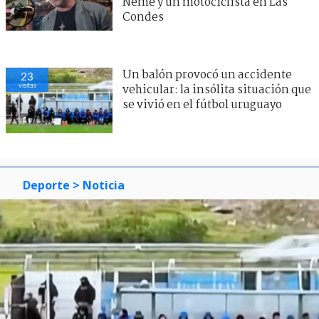
Neme y un motociclista en Las
Condes
Un balón provocó un accidente
23
visitas
vehicular: la insólita situación que
se vivió en el fútbol uruguayo
Deporte
> Noticia