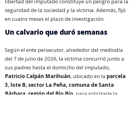
libertad del imputado constituye un peligro para la
seguridad de la sociedad y la víctima. Además, fijó
en cuatro meses el plazo de investigación.
Un calvario que duró semanas
Según el ente persecutor, alrededor del mediodía
del 7 de julio de 2026, la víctima concurrió junto a
sus padres hasta el domicilio del imputado,
Patricio Calpán Marihuán
, ubicado en la
parcela
3, lote B, sector La Peña, comuna de Santa
Bárbara, región del Bío Bío
, para solicitarle la
devolución de una motosierra que le habían
prestado.
El imputado aceptó entregar la especie,
bajo la
condición de que la víctima se quedara a