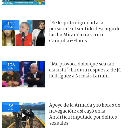
"Se le quita dignidad a la
112
visitas
persona": el sentido descargo de
Lucho Miranda tras cruce
Campillai-Flores
"Me provoca dolor que sea tan
106
visitas
clasista": La dura respuesta de JC
Rodríguez a Nicolás Larraín
Apoyo de la Armada y 10 horas de
56
visitas
navegación: así cayó en la
Antártica imputado por delitos
sexuales