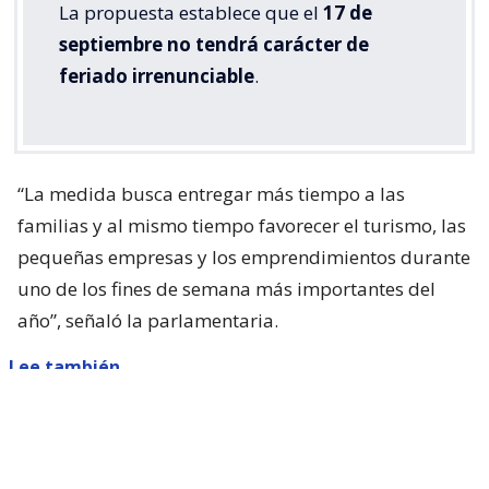
La propuesta establece que el
17 de
septiembre no tendrá carácter de
feriado irrenunciable
.
“La medida busca entregar más tiempo a las
familias y al mismo tiempo favorecer el turismo, las
pequeñas empresas y los emprendimientos durante
uno de los fines de semana más importantes del
año”, señaló la parlamentaria.
Lee también...
Parisi dice que Kast "queda corto"
con presentar ACOT: "Está
faltando a sus promesas de
campaña"