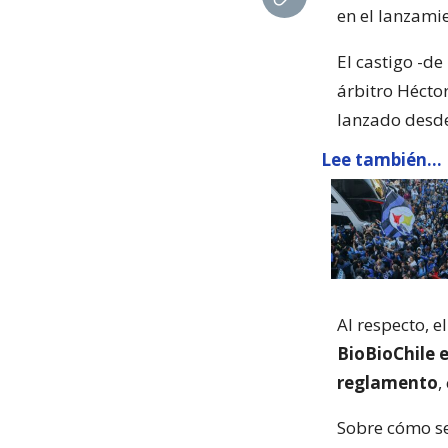
en el lanzami
El castigo -d
árbitro Hécto
lanzado desde 
Lee también...
Al respecto, e
BioBioChile e
reglamento
,
Sobre cómo se