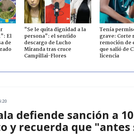
ir
"Se le quita dignidad a la
Tenía permiso
": El
persona": el sentido
grave: Corte r
sa de
descargo de Lucho
remoción de 
trado
Miranda tras cruce
que salió de C
Campillai-Flores
licencia
6:20
ala defiende sanción a 1
o y recuerda que "antes 