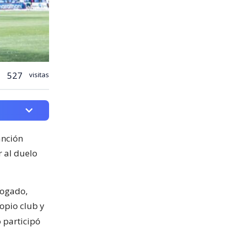
527
visitas
anción
r al duelo
bogado,
ropio club y
 participó