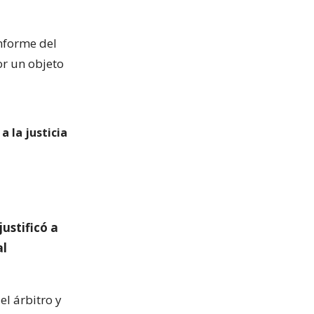
nforme del
or un objeto
a la justicia
ustificó a
al
el árbitro y