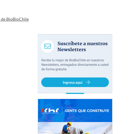
a de BioBioChile