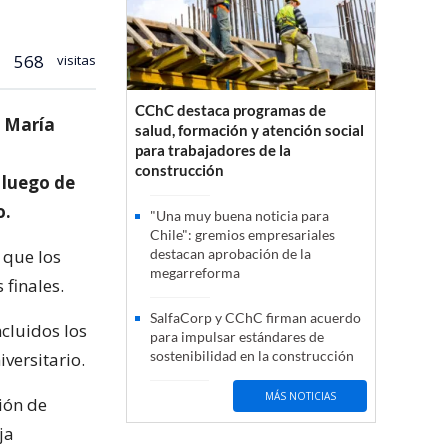
568
visitas
CChC destaca programas de
a María
salud, formación y atención social
para trabajadores de la
construcción
 luego de
o.
"Una muy buena noticia para
Chile": gremios empresariales
 que los
destacan aprobación de la
megarreforma
finales.
SalfaCorp y CChC firman acuerdo
ncluidos los
para impulsar estándares de
sostenibilidad en la construcción
versitario.
MÁS NOTICIAS
ión de
ja