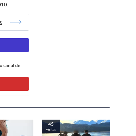
010.
s
o canal de
45
visitas