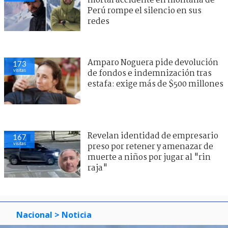
mortal accidente en montaña de
Perú rompe el silencio en sus
redes
Amparo Noguera pide devolución
173
visitas
de fondos e indemnización tras
estafa: exige más de $500 millones
Revelan identidad de empresario
167
visitas
preso por retener y amenazar de
muerte a niños por jugar al "rin
raja"
Nacional
> Noticia