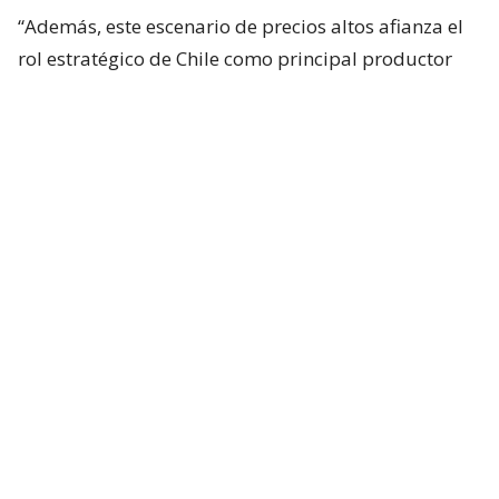
“Además, este escenario de precios altos afianza el
rol estratégico de Chile como principal productor
mundial de cobre”, sostuvo.
Factores detrás del récord
Según explicó el secretario de Estado, el histórico
valor alcanzado por la libra del metal responde a
una combinación de factores internacionales que
están tensionando el mercado.
“El histórico valor de 6 dólares con 55 centavos que
registró este jueves la libra del metal responde a
una combinación de factores globales que están
afectando la disponibilidad del metal en el mercado
internacional y, por lo tanto, aumentando la