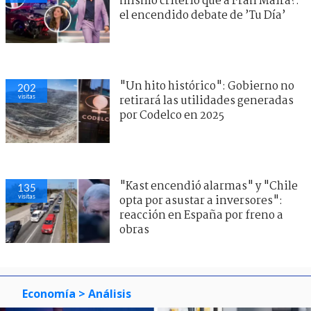
mismo criterio que a Fran Maira?:
el encendido debate de ’Tu Día’
"Un hito histórico": Gobierno no
202
visitas
retirará las utilidades generadas
por Codelco en 2025
"Kast encendió alarmas" y "Chile
135
visitas
opta por asustar a inversores":
reacción en España por freno a
obras
Economía
> Análisis