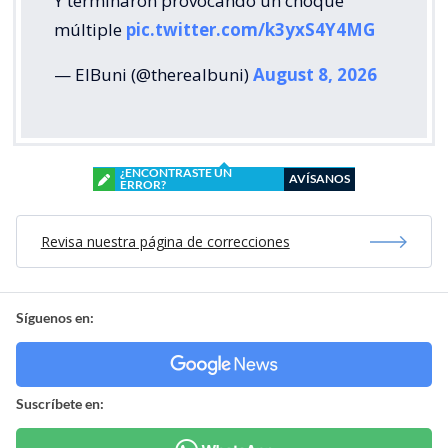
Y terminaron provocando un choque
múltiple
pic.twitter.com/k3yxS4Y4MG
— ElBuni (@therealbuni)
August 8, 2026
¿ENCONTRASTE UN
AVÍSANOS
ERROR?
Revisa nuestra página de correcciones
Síguenos en:
Suscríbete en: